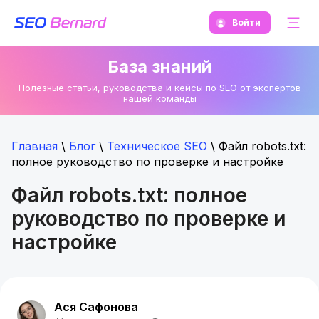
Войти
База знаний
Полезные статьи, руководства и кейсы по SEO от экспертов
нашей команды
Главная
\
Блог
\
Техническое SEO
\
Файл robots.txt:
полное руководство по проверке и настройке
Файл robots.txt: полное
руководство по проверке и
настройке
Ася Сафонова